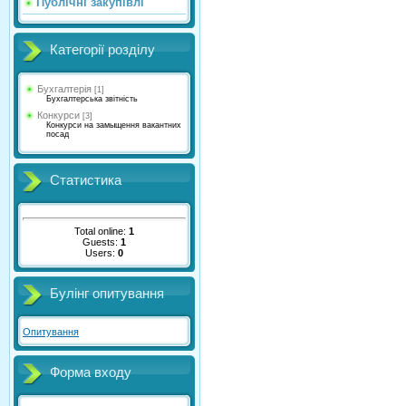
Публічні закупівлі
Категорії розділу
Бухгалтерія
[1]
Бухгалтерська звітність
Конкурси
[3]
Конкурси на замыщення вакантних
посад
Статистика
Total online:
1
Guests:
1
Users:
0
Булінг опитування
Опитування
Форма входу