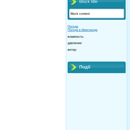
Block title
Block content
Погода
Погода в
Миргороде
влажность:
давление:
ветер:
Події