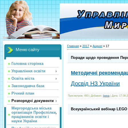
Главная
»
2017
»
August
»
17
Меню сайту
Поради щодо проведення Першо
Головна сторінка
Управління освіти
Методичні рекомендац
Освіта міста
Досвід НЗ України
Законодавча база
Річний план
Просмотров: 693 | Добавил:
Ірина
| Дата:
17.08.
Розпорядчі документи
Миргородська міська
Всеукраїнський вебінар LEGO
організація Профспілки
працівників освіти і
науки України